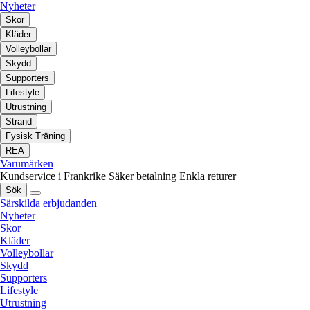
Nyheter
Skor
Kläder
Volleybollar
Skydd
Supporters
Lifestyle
Utrustning
Strand
Fysisk Träning
REA
Varumärken
Kundservice i Frankrike
Säker betalning
Enkla returer
Sök
Särskilda erbjudanden
Nyheter
Skor
Kläder
Volleybollar
Skydd
Supporters
Lifestyle
Utrustning