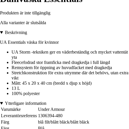
Produkten är inte tillgänglig
Alla varianter är slutsålda
Beskrivning
UA Essentials väska för kvinnor
UA Storm -tekniken ger en väderbeständig och mycket vattentät
yta
Fleecefodrad stor framficka med dragkedja i full längd
Remsystem för öppning av huvudfacket med dragkedja
Stretchkonstruktion för extra utrymme där det behövs, utan extra
vikt
Mått: 45 x 20 x 40 cm (bredd x djup x höjd)
13 L
100% polyester
Ytterligare information
Varumärke
Under Armour
Leverantörsreferens
1306394-480
Färg
blå filt/blått bläck/blått bläck
Färg
Blå