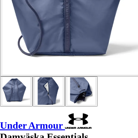
Under Armour
Damväska Essentials