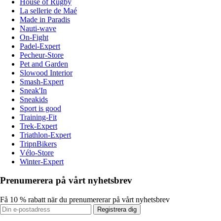
House of Rugby
La sellerie de Maé
Made in Paradis
Nauti-wave
On-Fight
Padel-Expert
Pecheur-Store
Pet and Garden
Slowood Interior
Smash-Expert
Sneak'In
Sneakids
Sport is good
Training-Fit
Trek-Expert
Triathlon-Expert
TripnBikers
Vélo-Store
Winter-Expert
Prenumerera på vårt nyhetsbrev
Få 10 % rabatt när du prenumererar på vårt nyhetsbrev
Registrera dig