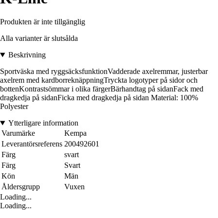
Produkten är inte tillgänglig
Alla varianter är slutsålda
Beskrivning
Sportväska med ryggsäcksfunktionVadderade axelremmar, justerbar
axelrem med kardborreknäppningTryckta logotyper på sidor och
bottenKontrastsömmar i olika färgerBärhandtag på sidanFack med
dragkedja på sidanFicka med dragkedja på sidan Material: 100%
Polyester
Ytterligare information
Varumärke
Kempa
Leverantörsreferens
200492601
Färg
svart
Färg
Svart
Kön
Män
Åldersgrupp
Vuxen
Loading...
Loading...