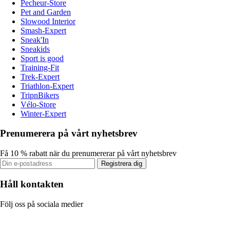
Pecheur-Store
Pet and Garden
Slowood Interior
Smash-Expert
Sneak'In
Sneakids
Sport is good
Training-Fit
Trek-Expert
Triathlon-Expert
TripnBikers
Vélo-Store
Winter-Expert
Prenumerera på vårt nyhetsbrev
Få 10 % rabatt när du prenumererar på vårt nyhetsbrev
Registrera dig
Håll kontakten
Följ oss på sociala medier