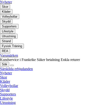
Nyheter
Skor
Kläder
Volleybollar
Skydd
Supporters
Lifestyle
Utrustning
Strand
Fysisk Träning
REA
Varumärken
Kundservice i Frankrike
Säker betalning
Enkla returer
Sök
Särskilda erbjudanden
Nyheter
Skor
Kläder
Volleybollar
Skydd
Supporters
Lifestyle
Utrustning