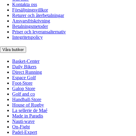
Kontakta oss
Försäljningsvillkor
Returer och återbetalningar
Ansvarsfriskrivning
Betalningsmetoder
Priser och leveransalternativ
Integritetspolicy
Våra butiker
Basket-Center
Daily Bikers
Direct Running
Espace Golf
Foot-Store
Galop Store
Golf and co
Handball-Store
House of Rugby
La sellerie de Maé
Made in Paradis
Nauti-wave
On-Fight
Padel-Expert