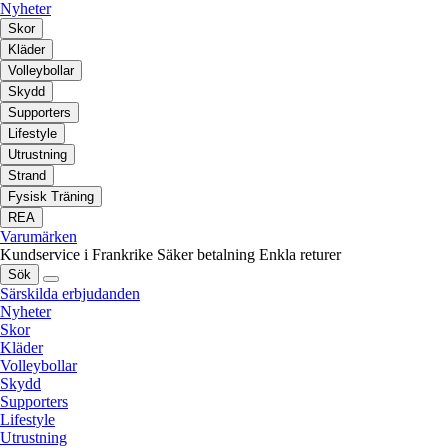
Nyheter
Skor
Kläder
Volleybollar
Skydd
Supporters
Lifestyle
Utrustning
Strand
Fysisk Träning
REA
Varumärken
Kundservice i Frankrike
Säker betalning
Enkla returer
Sök
Särskilda erbjudanden
Nyheter
Skor
Kläder
Volleybollar
Skydd
Supporters
Lifestyle
Utrustning