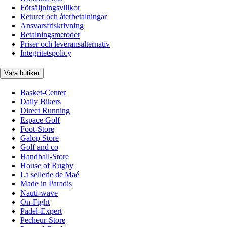
Försäljningsvillkor
Returer och återbetalningar
Ansvarsfriskrivning
Betalningsmetoder
Priser och leveransalternativ
Integritetspolicy
Våra butiker
Basket-Center
Daily Bikers
Direct Running
Espace Golf
Foot-Store
Galop Store
Golf and co
Handball-Store
House of Rugby
La sellerie de Maé
Made in Paradis
Nauti-wave
On-Fight
Padel-Expert
Pecheur-Store