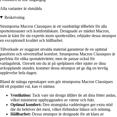
Alla varianter är slutsålda
Beskrivning
Strumporna Macron Classiques är ett oumbärligt tillbehör för alla
sportentusiaster och komfortälskare. Designade av märket Macron,
som är känt för sin expertis inom sporttextilier, erbjuder dessa strumpor
en exceptionell kvalitet och hållbarhet.
Tillverkade av noggrant utvalda material garanterar de en optimal
passform och oöverträffad komfort. Strumporna Macron Classiques är
perfekta för olika sportaktiviteter, men de passar också för
vardagsbruk. Oavsett om du är på spelplanen eller njuter av dina
avkopplande stunder, kommer dessa strumpor att ge dig en trevlig
upplevelse hela dagen.
Bland de många egenskaper som gör strumporna Macron Classiques
till ett populärt val, kan vi nämna:
Ventilation:
Tack vare sin design tillåter de att dina fötter andas,
vilket minimerar uppbyggnaden av värme och fukt.
Optimal komfort:
Den strategiska vadderingen ger extra stöd
där du behöver det mest, vilket förhindrar blåsor och nötning.
Hållbarhet:
Dessa strumpor är designade för att klara av