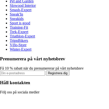
Pet and Garden
Slowood Interior
Smash-Expert
Sneak'In
Sneakids
Sport is good
Training-Fit
Trek-Expert
Triathlon-Expert
TripnBikers
Vélo-Store
Winter-Expert
Prenumerera på vårt nyhetsbrev
Få 10 % rabatt när du prenumererar på vårt nyhetsbrev
Registrera dig
Håll kontakten
Följ oss på sociala medier