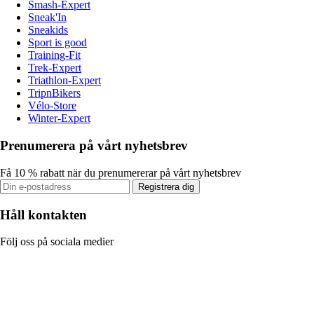
Smash-Expert
Sneak'In
Sneakids
Sport is good
Training-Fit
Trek-Expert
Triathlon-Expert
TripnBikers
Vélo-Store
Winter-Expert
Prenumerera på vårt nyhetsbrev
Få 10 % rabatt när du prenumererar på vårt nyhetsbrev
Registrera dig
Håll kontakten
Följ oss på sociala medier