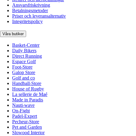
Ansvarsfriskrivning
Betalningsmetoder
Priser och leveransalternativ
Integritetspolicy
Våra butiker
Basket-Center
Daily Bikers
Direct Running
Espace Golf
Foot-Store
Galop Store
Golf and co
Handball-Store
House of Rugby
La sellerie de Maé
Made in Paradis
Nauti-wave
On-Fight
Padel-Expert
Pecheur-Store
Pet and Garden
Slowood Interior