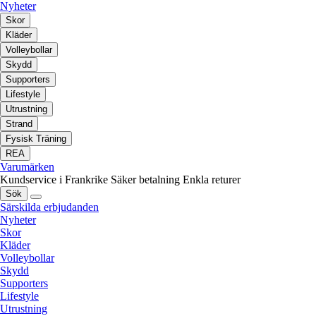
Nyheter
Skor
Kläder
Volleybollar
Skydd
Supporters
Lifestyle
Utrustning
Strand
Fysisk Träning
REA
Varumärken
Kundservice i Frankrike
Säker betalning
Enkla returer
Sök
Särskilda erbjudanden
Nyheter
Skor
Kläder
Volleybollar
Skydd
Supporters
Lifestyle
Utrustning