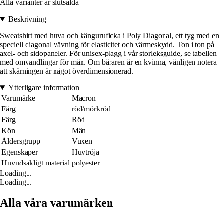
Alla varianter är slutsålda
Beskrivning
Sweatshirt med huva och känguruficka i Poly Diagonal, ett tyg med en
speciell diagonal vävning för elasticitet och värmeskydd. Ton i ton på
axel- och sidopaneler. För unisex-plagg i vår storleksguide, se tabellen
med omvandlingar för män. Om bäraren är en kvinna, vänligen notera
att skärningen är något överdimensionerad.
Ytterligare information
Varumärke
Macron
Färg
röd/mörkröd
Färg
Röd
Kön
Män
Åldersgrupp
Vuxen
Egenskaper
Huvtröja
Huvudsakligt material
polyester
Loading...
Loading...
Alla våra varumärken