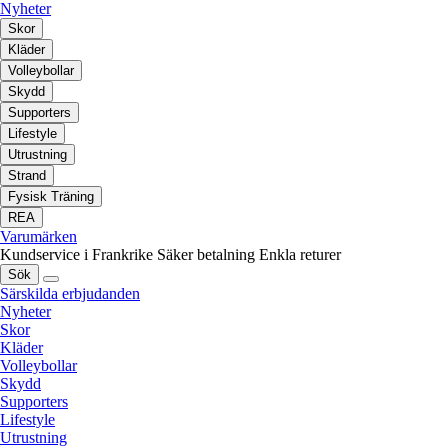
Nyheter
Skor
Kläder
Volleybollar
Skydd
Supporters
Lifestyle
Utrustning
Strand
Fysisk Träning
REA
Varumärken
Kundservice i Frankrike
Säker betalning
Enkla returer
Sök
Särskilda erbjudanden
Nyheter
Skor
Kläder
Volleybollar
Skydd
Supporters
Lifestyle
Utrustning