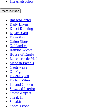
Integritetspolicy
Våra butiker
Basket-Center
Daily Bikers
Direct Running
Espace Golf
Foot-Store
Galop Store
Golf and co
Handball-Store
House of Rugby
La sellerie de Maé
Made in Paradis
Nauti-wave
On-Fight
Padel-Expert
Pecheur-Store
Pet and Garden
Slowood Interior
Smash-Expert
Sneak'In
Sneakids
Sport is good