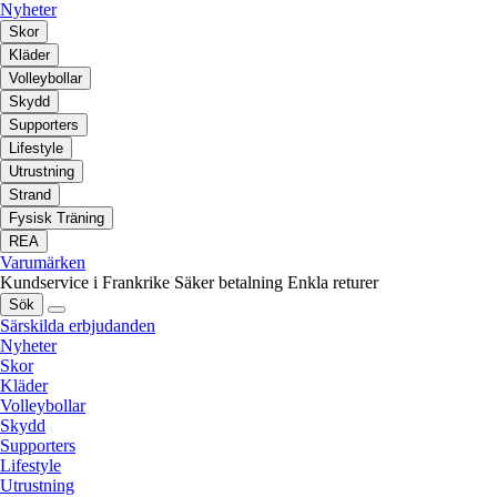
Nyheter
Skor
Kläder
Volleybollar
Skydd
Supporters
Lifestyle
Utrustning
Strand
Fysisk Träning
REA
Varumärken
Kundservice i Frankrike
Säker betalning
Enkla returer
Sök
Särskilda erbjudanden
Nyheter
Skor
Kläder
Volleybollar
Skydd
Supporters
Lifestyle
Utrustning