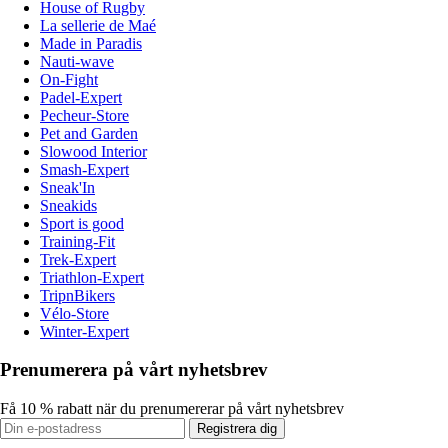
House of Rugby
La sellerie de Maé
Made in Paradis
Nauti-wave
On-Fight
Padel-Expert
Pecheur-Store
Pet and Garden
Slowood Interior
Smash-Expert
Sneak'In
Sneakids
Sport is good
Training-Fit
Trek-Expert
Triathlon-Expert
TripnBikers
Vélo-Store
Winter-Expert
Prenumerera på vårt nyhetsbrev
Få 10 % rabatt när du prenumererar på vårt nyhetsbrev
Registrera dig