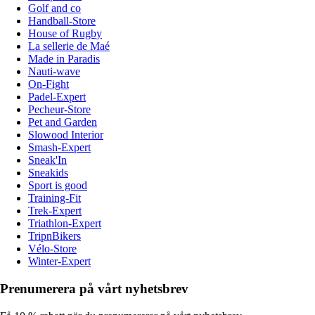
Golf and co
Handball-Store
House of Rugby
La sellerie de Maé
Made in Paradis
Nauti-wave
On-Fight
Padel-Expert
Pecheur-Store
Pet and Garden
Slowood Interior
Smash-Expert
Sneak'In
Sneakids
Sport is good
Training-Fit
Trek-Expert
Triathlon-Expert
TripnBikers
Vélo-Store
Winter-Expert
Prenumerera på vårt nyhetsbrev