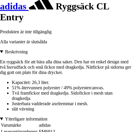
adidas
Ryggsäck CL
Entry
Produkten är inte tillgänglig
Alla varianter är slutsålda
Beskrivning
En ryggsäck för att bära alla dina saker. Den har en enkel design med
två huvudfack och små fickor med dragkedja. Nätfickor på sidorna ger
dig gott om plats för dina drycker.
Kapacitet: 26,3 liter.
51% återvunnen polyester / 49% polyestercanvas.
Två framfickor med dragkedja. Sidofickor i mesh utan
dragkedja.
Justerbara vadderade axelremmar i mesh.
slät vävning
Ytterligare information
Varumärke
adidas
Leverantörsreferens
FM6913