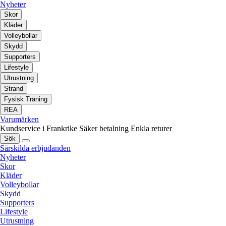
Nyheter
Skor
Kläder
Volleybollar
Skydd
Supporters
Lifestyle
Utrustning
Strand
Fysisk Träning
REA
Varumärken
Kundservice i Frankrike
Säker betalning
Enkla returer
Sök
Särskilda erbjudanden
Nyheter
Skor
Kläder
Volleybollar
Skydd
Supporters
Lifestyle
Utrustning