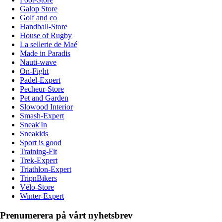
Galop Store
Golf and co
Handball-Store
House of Rugby
La sellerie de Maé
Made in Paradis
Nauti-wave
On-Fight
Padel-Expert
Pecheur-Store
Pet and Garden
Slowood Interior
Smash-Expert
Sneak'In
Sneakids
Sport is good
Training-Fit
Trek-Expert
Triathlon-Expert
TripnBikers
Vélo-Store
Winter-Expert
Prenumerera på vårt nyhetsbrev