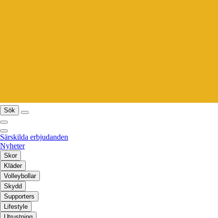
Sök
Särskilda erbjudanden
Nyheter
Skor
Kläder
Volleybollar
Skydd
Supporters
Lifestyle
Utrustning