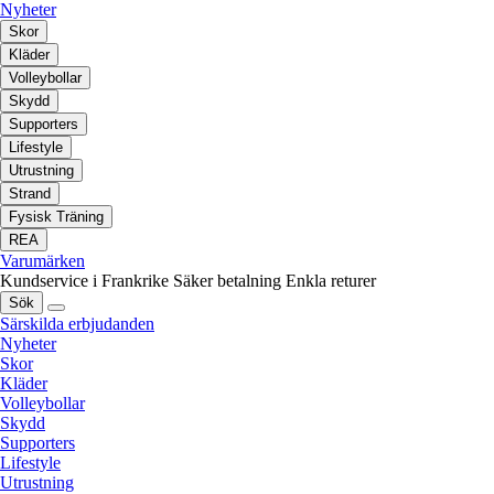
Nyheter
Skor
Kläder
Volleybollar
Skydd
Supporters
Lifestyle
Utrustning
Strand
Fysisk Träning
REA
Varumärken
Kundservice i Frankrike
Säker betalning
Enkla returer
Sök
Särskilda erbjudanden
Nyheter
Skor
Kläder
Volleybollar
Skydd
Supporters
Lifestyle
Utrustning