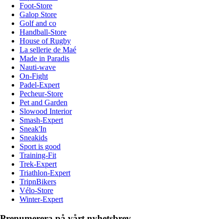
Foot-Store
Galop Store
Golf and co
Handball-Store
House of Rugby
La sellerie de Maé
Made in Paradis
Nauti-wave
On-Fight
Padel-Expert
Pecheur-Store
Pet and Garden
Slowood Interior
Smash-Expert
Sneak'In
Sneakids
Sport is good
Training-Fit
Trek-Expert
Triathlon-Expert
TripnBikers
Vélo-Store
Winter-Expert
Prenumerera på vårt nyhetsbrev