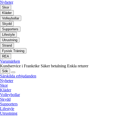
Nyheter
Skor
Kläder
Volleybollar
Skydd
Supporters
Lifestyle
Utrustning
Strand
Fysisk Träning
REA
Varumärken
Kundservice i Frankrike
Säker betalning
Enkla returer
Sök
Särskilda erbjudanden
Nyheter
Skor
Kläder
Volleybollar
Skydd
Supporters
Lifestyle
Utrustning