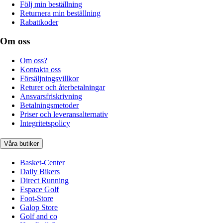
Följ min beställning
Returnera min beställning
Rabattkoder
Om oss
Om oss?
Kontakta oss
Försäljningsvillkor
Returer och återbetalningar
Ansvarsfriskrivning
Betalningsmetoder
Priser och leveransalternativ
Integritetspolicy
Våra butiker
Basket-Center
Daily Bikers
Direct Running
Espace Golf
Foot-Store
Galop Store
Golf and co