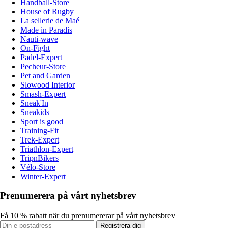
Handball-Store
House of Rugby
La sellerie de Maé
Made in Paradis
Nauti-wave
On-Fight
Padel-Expert
Pecheur-Store
Pet and Garden
Slowood Interior
Smash-Expert
Sneak'In
Sneakids
Sport is good
Training-Fit
Trek-Expert
Triathlon-Expert
TripnBikers
Vélo-Store
Winter-Expert
Prenumerera på vårt nyhetsbrev
Få 10 % rabatt när du prenumererar på vårt nyhetsbrev
Registrera dig