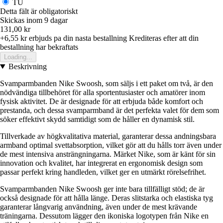
TU
Detta fält är obligatoriskt
Skickas inom 9 dagar
131,00 kr
+6,55 kr
erbjuds pa din nasta bestallning
Krediteras efter att din
bestallning har bekraftats
Loading...
Beskrivning
Svamparmbanden Nike Swoosh, som säljs i ett paket om två, är den
nödvändiga tillbehöret för alla sportentusiaster och amatörer inom
fysisk aktivitet. De är designade för att erbjuda både komfort och
prestanda, och dessa svamparmband är det perfekta valet för dem som
söker effektivt skydd samtidigt som de håller en dynamisk stil.
Tillverkade av högkvalitativa material, garanterar dessa andningsbara
armband optimal svettabsorption, vilket gör att du hålls torr även under
de mest intensiva ansträngningarna. Märket Nike, som är känt för sin
innovation och kvalitet, har integrerat en ergonomisk design som
passar perfekt kring handleden, vilket ger en utmärkt rörelsefrihet.
Svamparmbanden Nike Swoosh ger inte bara tillfälligt stöd; de är
också designade för att hålla länge. Deras slitstarka och elastiska tyg
garanterar långvarig användning, även under de mest krävande
träningarna. Dessutom lägger den ikoniska logotypen från Nike en