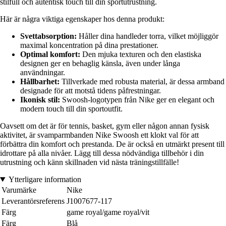
stilfull och autentisk touch till din sportutrustning.
Här är några viktiga egenskaper hos denna produkt:
Svettabsorption:
Håller dina handleder torra, vilket möjliggör
maximal koncentration på dina prestationer.
Optimal komfort:
Den mjuka texturen och den elastiska
designen ger en behaglig känsla, även under långa
användningar.
Hållbarhet:
Tillverkade med robusta material, är dessa armband
designade för att motstå tidens påfrestningar.
Ikonisk stil:
Swoosh-logotypen från Nike ger en elegant och
modern touch till din sportoutfit.
Oavsett om det är för tennis, basket, gym eller någon annan fysisk
aktivitet, är svamparmbanden Nike Swoosh ett klokt val för att
förbättra din komfort och prestanda. De är också en utmärkt present till
idrottare på alla nivåer. Lägg till dessa nödvändiga tillbehör i din
utrustning och känn skillnaden vid nästa träningstillfälle!
Ytterligare information
Varumärke
Nike
Leverantörsreferens
J1007677-117
Färg
game royal/game royal/vit
Färg
Blå