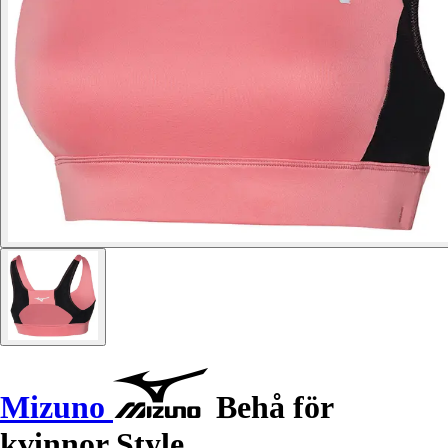
Mizuno
Behå för
kvinnor Style