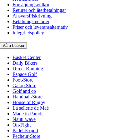
Försäljningsvillkor
Returer och återbetalningar
Ansvarsfriskrivning
Betalningsmetoder
Priser och leveransalternativ
Integritetspolicy
Våra butiker
Basket-Center
Daily Bikers
Direct Running
Espace Golf
Foot-Store
Galop Store
Golf and co
Handball-Store
House of Rugby
La sellerie de Maé
Made in Paradis
Nauti-wave
On-Fight
Padel-Expert
Pecheur-Store