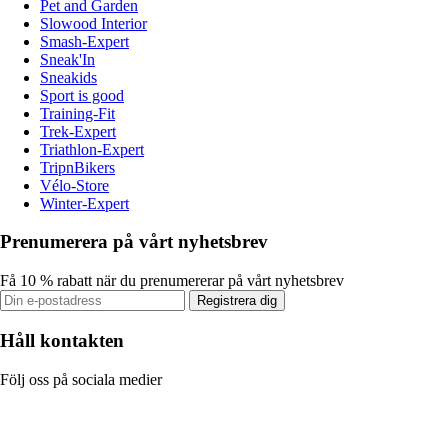
Pet and Garden
Slowood Interior
Smash-Expert
Sneak'In
Sneakids
Sport is good
Training-Fit
Trek-Expert
Triathlon-Expert
TripnBikers
Vélo-Store
Winter-Expert
Prenumerera på vårt nyhetsbrev
Få 10 % rabatt när du prenumererar på vårt nyhetsbrev
Registrera dig
Håll kontakten
Följ oss på sociala medier