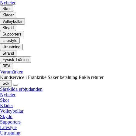
Nyheter
Skor
Kläder
Volleybollar
Skydd
Supporters
Lifestyle
Utrustning
Strand
Fysisk Träning
REA
Varumärken
Kundservice i Frankrike
Säker betalning
Enkla returer
Sök
Särskilda erbjudanden
Nyheter
Skor
Kläder
Volleybollar
Skydd
Supporters
Lifestyle
Utrustning