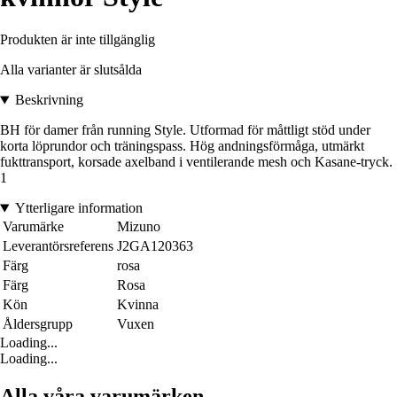
Produkten är inte tillgänglig
Alla varianter är slutsålda
Beskrivning
BH för damer från running Style. Utformad för måttligt stöd under
korta löprundor och träningspass. Hög andningsförmåga, utmärkt
fukttransport, korsade axelband i ventilerande mesh och Kasane-tryck.
1
Ytterligare information
Varumärke
Mizuno
Leverantörsreferens
J2GA120363
Färg
rosa
Färg
Rosa
Kön
Kvinna
Åldersgrupp
Vuxen
Loading...
Loading...
Alla våra varumärken