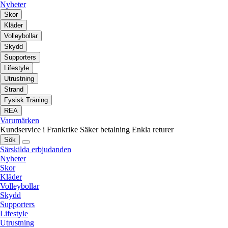
Nyheter
Skor
Kläder
Volleybollar
Skydd
Supporters
Lifestyle
Utrustning
Strand
Fysisk Träning
REA
Varumärken
Kundservice i Frankrike
Säker betalning
Enkla returer
Sök
Särskilda erbjudanden
Nyheter
Skor
Kläder
Volleybollar
Skydd
Supporters
Lifestyle
Utrustning