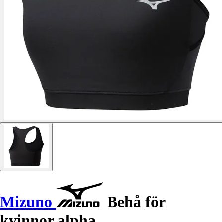
Mizuno
Behå för
kvinnor alpha