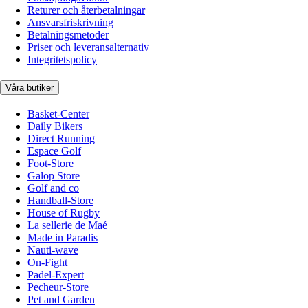
Returer och återbetalningar
Ansvarsfriskrivning
Betalningsmetoder
Priser och leveransalternativ
Integritetspolicy
Våra butiker
Basket-Center
Daily Bikers
Direct Running
Espace Golf
Foot-Store
Galop Store
Golf and co
Handball-Store
House of Rugby
La sellerie de Maé
Made in Paradis
Nauti-wave
On-Fight
Padel-Expert
Pecheur-Store
Pet and Garden