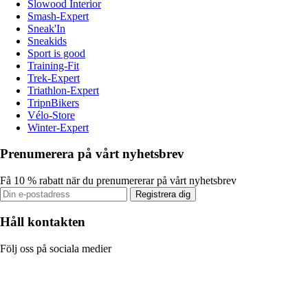
Slowood Interior
Smash-Expert
Sneak'In
Sneakids
Sport is good
Training-Fit
Trek-Expert
Triathlon-Expert
TripnBikers
Vélo-Store
Winter-Expert
Prenumerera på vårt nyhetsbrev
Få 10 % rabatt när du prenumererar på vårt nyhetsbrev
Registrera dig
Håll kontakten
Följ oss på sociala medier