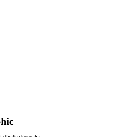
hic
e för dina löprundor.