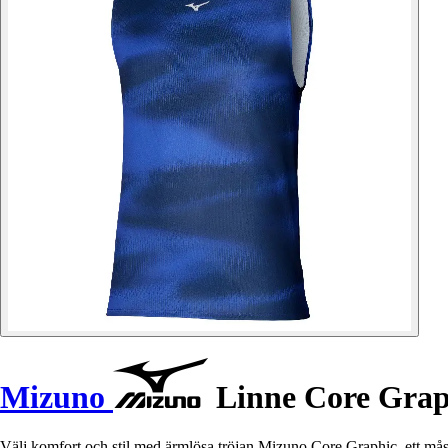
Mizuno
Linne Core Grap
Välj komfort och stil med ärmlösa tröjan Mizuno Core Graphic, ett måst