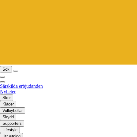
Sök
Särskilda erbjudanden
Nyheter
Skor
Kläder
Volleybollar
Skydd
Supporters
Lifestyle
Utrustning