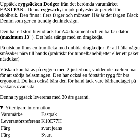
Upptäck
ryggsäcken Dodger
från det berömda varumärket
EASTPAK
. Denna
ryggsäck,
i mjuk polyester är perfekt för
skolbruk. Den finns i flera färger och mönster. Här är det färgen Black
Denim som ger en trendig denimdesign.
Den har ett stort huvudfack för A4-dokument och en bärbar dator
(
maximum 13"
). Det hela stängs med en dragkedja.
På utsidan finns en framficka med dubbla dragkedjor för att hålla några
småsaker nära till hands (praktiskt för tunnelbanebiljetter eller ett paket
näsdukar).
Väskan kan bäras på ryggen med 2 justerbara, vadderade axelremmar
för att stödja belastningen. Den har också en förstärkt rygg för bra
ergonomi. Du kan också bära den för hand tack vare bärhandtaget på
väskans ovansida.
Denna ryggsäck levereras med 30 års garanti.
Ytterligare information
Varumärke
Eastpak
Leverantörsreferens
K10E77H
Färg
svart jeans
Färg
Svart