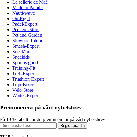
La sellerie de Maé
Made in Paradis
Nauti-wave
On-Fight
Padel-Expert
Pecheur-Store
Pet and Garden
Slowood Interior
Smash-Expert
Sneak'In
Sneakids
Sport is good
Training-Fit
Trek-Expert
Triathlon-Expert
TripnBikers
Vélo-Store
Winter-Expert
Prenumerera på vårt nyhetsbrev
Få 10 % rabatt när du prenumererar på vårt nyhetsbrev
Registrera dig