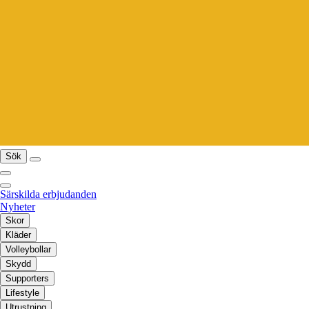
Sök
Särskilda erbjudanden
Nyheter
Skor
Kläder
Volleybollar
Skydd
Supporters
Lifestyle
Utrustning