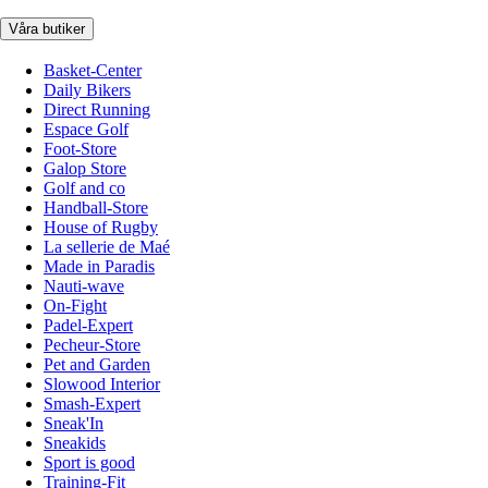
Våra butiker
Basket-Center
Daily Bikers
Direct Running
Espace Golf
Foot-Store
Galop Store
Golf and co
Handball-Store
House of Rugby
La sellerie de Maé
Made in Paradis
Nauti-wave
On-Fight
Padel-Expert
Pecheur-Store
Pet and Garden
Slowood Interior
Smash-Expert
Sneak'In
Sneakids
Sport is good
Training-Fit