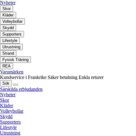
Nyheter
Skor
Kläder
Volleybollar
Skydd
Supporters
Lifestyle
Utrustning
Strand
Fysisk Träning
REA
Varumärken
Kundservice i Frankrike
Säker betalning
Enkla returer
Sök
Särskilda erbjudanden
Nyheter
Skor
Kläder
Volleybollar
Skydd
Supporters
Lifestyle
Utrustning