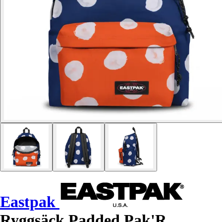
Eastpak
Ryggsäck Padded Pak'R