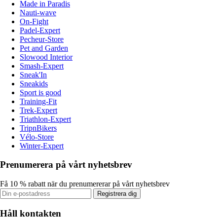
Made in Paradis
Nauti-wave
On-Fight
Padel-Expert
Pecheur-Store
Pet and Garden
Slowood Interior
Smash-Expert
Sneak'In
Sneakids
Sport is good
Training-Fit
Trek-Expert
Triathlon-Expert
TripnBikers
Vélo-Store
Winter-Expert
Prenumerera på vårt nyhetsbrev
Få 10 % rabatt när du prenumererar på vårt nyhetsbrev
Registrera dig
Håll kontakten