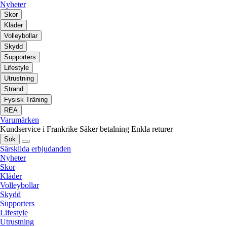
Nyheter
Skor
Kläder
Volleybollar
Skydd
Supporters
Lifestyle
Utrustning
Strand
Fysisk Träning
REA
Varumärken
Kundservice i Frankrike
Säker betalning
Enkla returer
Sök
Särskilda erbjudanden
Nyheter
Skor
Kläder
Volleybollar
Skydd
Supporters
Lifestyle
Utrustning