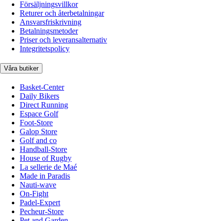
Försäljningsvillkor
Returer och återbetalningar
Ansvarsfriskrivning
Betalningsmetoder
Priser och leveransalternativ
Integritetspolicy
Våra butiker
Basket-Center
Daily Bikers
Direct Running
Espace Golf
Foot-Store
Galop Store
Golf and co
Handball-Store
House of Rugby
La sellerie de Maé
Made in Paradis
Nauti-wave
On-Fight
Padel-Expert
Pecheur-Store
Pet and Garden