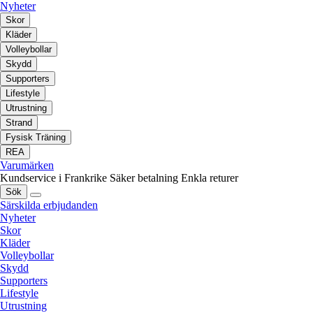
Nyheter
Skor
Kläder
Volleybollar
Skydd
Supporters
Lifestyle
Utrustning
Strand
Fysisk Träning
REA
Varumärken
Kundservice i Frankrike
Säker betalning
Enkla returer
Sök
Särskilda erbjudanden
Nyheter
Skor
Kläder
Volleybollar
Skydd
Supporters
Lifestyle
Utrustning