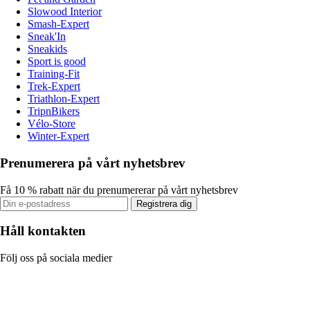
Slowood Interior
Smash-Expert
Sneak'In
Sneakids
Sport is good
Training-Fit
Trek-Expert
Triathlon-Expert
TripnBikers
Vélo-Store
Winter-Expert
Prenumerera på vårt nyhetsbrev
Få 10 % rabatt när du prenumererar på vårt nyhetsbrev
Registrera dig
Håll kontakten
Följ oss på sociala medier