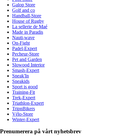
Galop Store
Golf and co
Handball-Store
House of Rugby
La sellerie de Maé
Made in Paradis
Nauti-wave
On-Fight
Padel-Expert
Pecheur-Store
Pet and Garden
Slowood Interior
Smash-Expert
Sneak'In
Sneakids
Sport is good
Training-Fit
Trek-Expert
Triathlon-Expert
TripnBikers
Vélo-Store
Winter-Expert
Prenumerera på vårt nyhetsbrev