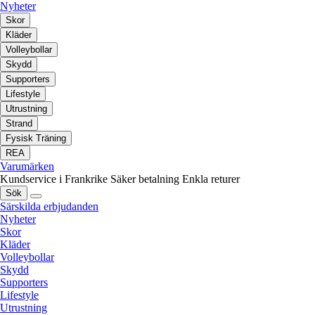
Nyheter
Skor
Kläder
Volleybollar
Skydd
Supporters
Lifestyle
Utrustning
Strand
Fysisk Träning
REA
Varumärken
Kundservice i Frankrike
Säker betalning
Enkla returer
Sök
Särskilda erbjudanden
Nyheter
Skor
Kläder
Volleybollar
Skydd
Supporters
Lifestyle
Utrustning