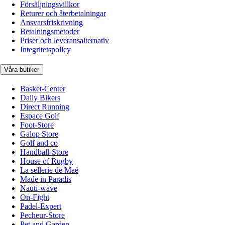
Försäljningsvillkor
Returer och återbetalningar
Ansvarsfriskrivning
Betalningsmetoder
Priser och leveransalternativ
Integritetspolicy
Våra butiker
Basket-Center
Daily Bikers
Direct Running
Espace Golf
Foot-Store
Galop Store
Golf and co
Handball-Store
House of Rugby
La sellerie de Maé
Made in Paradis
Nauti-wave
On-Fight
Padel-Expert
Pecheur-Store
Pet and Garden