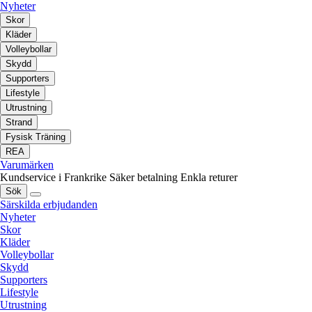
Nyheter
Skor
Kläder
Volleybollar
Skydd
Supporters
Lifestyle
Utrustning
Strand
Fysisk Träning
REA
Varumärken
Kundservice i Frankrike
Säker betalning
Enkla returer
Sök
Särskilda erbjudanden
Nyheter
Skor
Kläder
Volleybollar
Skydd
Supporters
Lifestyle
Utrustning