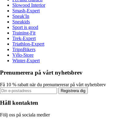
Slowood Interior
Smash-Expert
Sneak'In
Sneakids
Sport is good
Training-Fit
Trek-Expert
Triathlon-Expert
TripnBikers
Vélo-Store
Winter-Expert
Prenumerera på vårt nyhetsbrev
Få 10 % rabatt när du prenumererar på vårt nyhetsbrev
Registrera dig
Håll kontakten
Följ oss på sociala medier