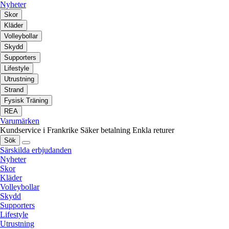
Nyheter
Skor
Kläder
Volleybollar
Skydd
Supporters
Lifestyle
Utrustning
Strand
Fysisk Träning
REA
Varumärken
Kundservice i Frankrike
Säker betalning
Enkla returer
Sök
Särskilda erbjudanden
Nyheter
Skor
Kläder
Volleybollar
Skydd
Supporters
Lifestyle
Utrustning