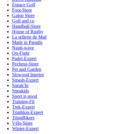
Espace Golf
Foot-Store
Galop Store
Golf and co
Handball-Store
House of Rugby
La sellerie de Maé
Made in Paradis
Nauti-wave
On-Fight
Padel-Expert
Pecheur-Store
Pet and Garden
Slowood Interior
Smash-Expert
Sneak'In
Sneakids
Sport is good
Training-Fit
Trek-Expert
Triathlon-Expert
TripnBikers
Vélo-Store
Winter-Expert