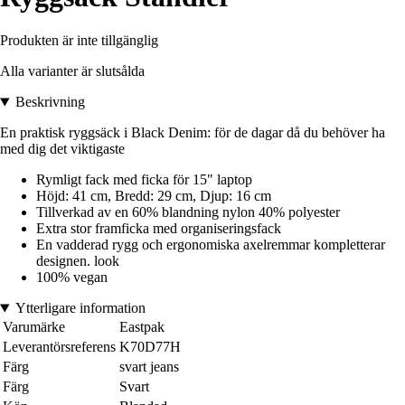
Produkten är inte tillgänglig
Alla varianter är slutsålda
Beskrivning
En praktisk ryggsäck i Black Denim: för de dagar då du behöver ha
med dig det viktigaste
Rymligt fack med ficka för 15" laptop
Höjd: 41 cm, Bredd: 29 cm, Djup: 16 cm
Tillverkad av en 60% blandning nylon 40% polyester
Extra stor framficka med organiseringsfack
En vadderad rygg och ergonomiska axelremmar kompletterar
designen. look
100% vegan
Ytterligare information
Varumärke
Eastpak
Leverantörsreferens
K70D77H
Färg
svart jeans
Färg
Svart