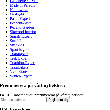
La sellerie de Maé
Made in Paradis
Nauti-wave
On-Fight
Padel-Expert
Pecheur-Store
Pet and Garden
Slowood Interior
Smash-Expert
Sneak'In
Sneakids
Sport is good
Training-Fit
Trek-Expert
Triathlon-Expert
TripnBikers
Vélo-Store
Winter-Expert
Prenumerera på vårt nyhetsbrev
Få 10 % rabatt när du prenumererar på vårt nyhetsbrev
Registrera dig
Håll kontakten