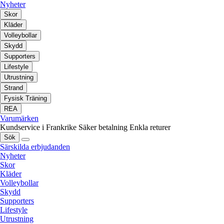
Nyheter
Skor
Kläder
Volleybollar
Skydd
Supporters
Lifestyle
Utrustning
Strand
Fysisk Träning
REA
Varumärken
Kundservice i Frankrike
Säker betalning
Enkla returer
Sök
Särskilda erbjudanden
Nyheter
Skor
Kläder
Volleybollar
Skydd
Supporters
Lifestyle
Utrustning