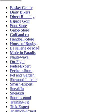
Basket-Center
Daily Bikers
Direct Running
Espace Golf
Foot-Store
Galop Store
Golf and co
Handball-Store
House of Rugby
La sellerie de Maé
Made in Paradis
Nauti-wave
On-Fight
Padel-Expert
Pecheur-Store
Pet and Garden
Slowood Interior
Smash-Expert
Sneak'In
Sneakids
Sport is good
Training-Fit
Trek-Expert
Triathlon-Expert