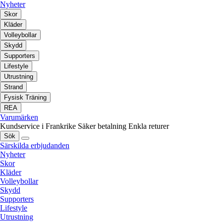
Nyheter
Skor
Kläder
Volleybollar
Skydd
Supporters
Lifestyle
Utrustning
Strand
Fysisk Träning
REA
Varumärken
Kundservice i Frankrike
Säker betalning
Enkla returer
Sök
Särskilda erbjudanden
Nyheter
Skor
Kläder
Volleybollar
Skydd
Supporters
Lifestyle
Utrustning