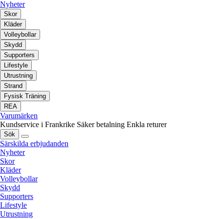
Nyheter
Skor
Kläder
Volleybollar
Skydd
Supporters
Lifestyle
Utrustning
Strand
Fysisk Träning
REA
Varumärken
Kundservice i Frankrike
Säker betalning
Enkla returer
Sök
Särskilda erbjudanden
Nyheter
Skor
Kläder
Volleybollar
Skydd
Supporters
Lifestyle
Utrustning