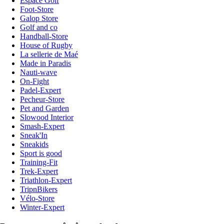
Espace Golf
Foot-Store
Galop Store
Golf and co
Handball-Store
House of Rugby
La sellerie de Maé
Made in Paradis
Nauti-wave
On-Fight
Padel-Expert
Pecheur-Store
Pet and Garden
Slowood Interior
Smash-Expert
Sneak'In
Sneakids
Sport is good
Training-Fit
Trek-Expert
Triathlon-Expert
TripnBikers
Vélo-Store
Winter-Expert