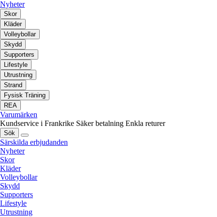
Nyheter
Skor
Kläder
Volleybollar
Skydd
Supporters
Lifestyle
Utrustning
Strand
Fysisk Träning
REA
Varumärken
Kundservice i Frankrike
Säker betalning
Enkla returer
Sök
Särskilda erbjudanden
Nyheter
Skor
Kläder
Volleybollar
Skydd
Supporters
Lifestyle
Utrustning