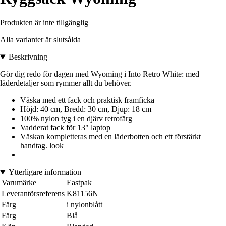
Produkten är inte tillgänglig
Alla varianter är slutsålda
Beskrivning
Gör dig redo för dagen med Wyoming i Into Retro White: med
läderdetaljer som rymmer allt du behöver.
Väska med ett fack och praktisk framficka
Höjd: 40 cm, Bredd: 30 cm, Djup: 18 cm
100% nylon tyg i en djärv retrofärg
Vadderat fack för 13" laptop
Väskan kompletteras med en läderbotten och ett förstärkt
handtag. look
Ytterligare information
Varumärke
Eastpak
Leverantörsreferens
K81156N
Färg
i nylonblått
Färg
Blå