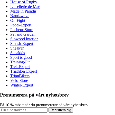
House of Rugby
La sellerie de Maé
Made in Paradis
Nauti-wave
On-Fight
Padel-Expert
Pecheur-Store
Pet and Garden
Slowood Interior
Smash-Expert
Sneak'In
Sneakids
Sport is good
Training-Fit
Trek-Expert
Triathlon-Expert
TripnBikers
Vélo-Store
Winter-Expert
Prenumerera på vårt nyhetsbrev
Få 10 % rabatt när du prenumererar på vårt nyhetsbrev
Registrera dig