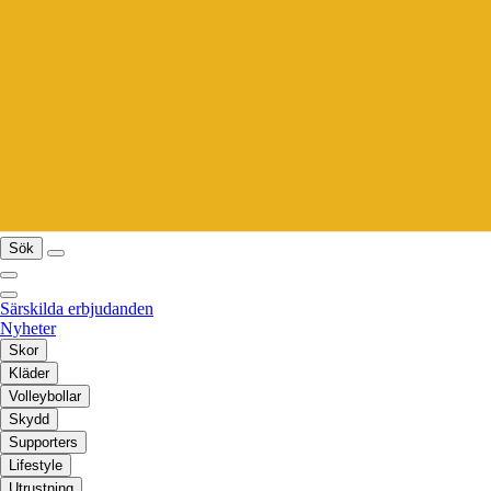
Sök
Särskilda erbjudanden
Nyheter
Skor
Kläder
Volleybollar
Skydd
Supporters
Lifestyle
Utrustning