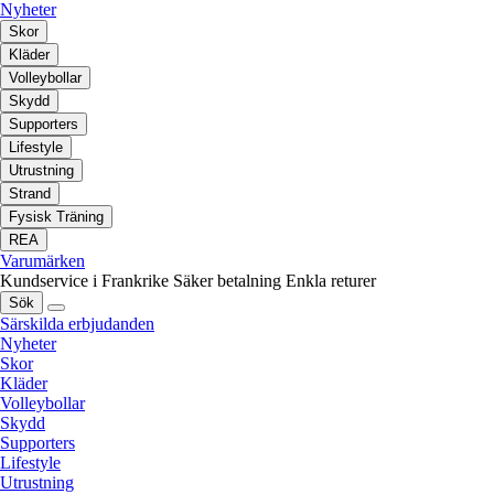
Nyheter
Skor
Kläder
Volleybollar
Skydd
Supporters
Lifestyle
Utrustning
Strand
Fysisk Träning
REA
Varumärken
Kundservice i Frankrike
Säker betalning
Enkla returer
Sök
Särskilda erbjudanden
Nyheter
Skor
Kläder
Volleybollar
Skydd
Supporters
Lifestyle
Utrustning