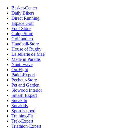
Basket-Center
Daily Bikers
Direct Running
Espace Golf
Foot-Store
Galop Store
Golf and co
Handball-Store
House of Rugby
La sellerie de Maé
Made in Paradis
Nauti-wave
On-Fight
Padel-Expert
Pecheur-Store
Pet and Garden
Slowood Interior
Smash-Expert
Sneak'In
Sneakids
Sport is good
Training-Fit
Trek-Expert
Triathlon-Expert