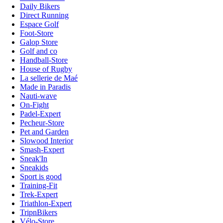
Daily Bikers
Direct Running
Espace Golf
Foot-Store
Galop Store
Golf and co
Handball-Store
House of Rugby
La sellerie de Maé
Made in Paradis
Nauti-wave
On-Fight
Padel-Expert
Pecheur-Store
Pet and Garden
Slowood Interior
Smash-Expert
Sneak'In
Sneakids
Sport is good
Training-Fit
Trek-Expert
Triathlon-Expert
TripnBikers
Vélo-Store