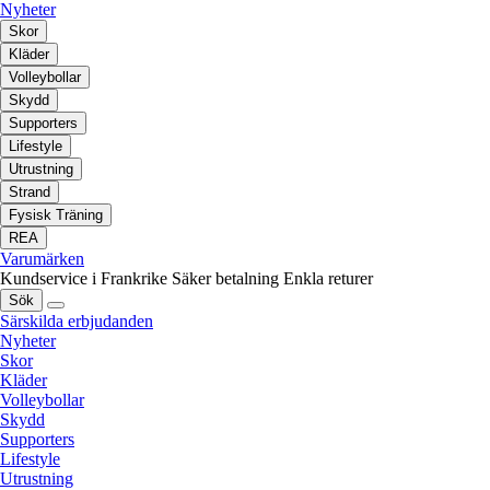
Nyheter
Skor
Kläder
Volleybollar
Skydd
Supporters
Lifestyle
Utrustning
Strand
Fysisk Träning
REA
Varumärken
Kundservice i Frankrike
Säker betalning
Enkla returer
Sök
Särskilda erbjudanden
Nyheter
Skor
Kläder
Volleybollar
Skydd
Supporters
Lifestyle
Utrustning