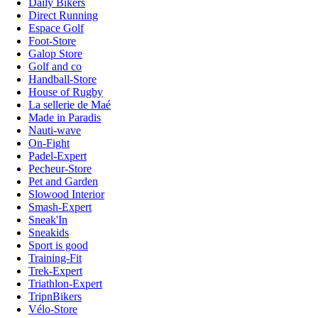
Daily Bikers
Direct Running
Espace Golf
Foot-Store
Galop Store
Golf and co
Handball-Store
House of Rugby
La sellerie de Maé
Made in Paradis
Nauti-wave
On-Fight
Padel-Expert
Pecheur-Store
Pet and Garden
Slowood Interior
Smash-Expert
Sneak'In
Sneakids
Sport is good
Training-Fit
Trek-Expert
Triathlon-Expert
TripnBikers
Vélo-Store