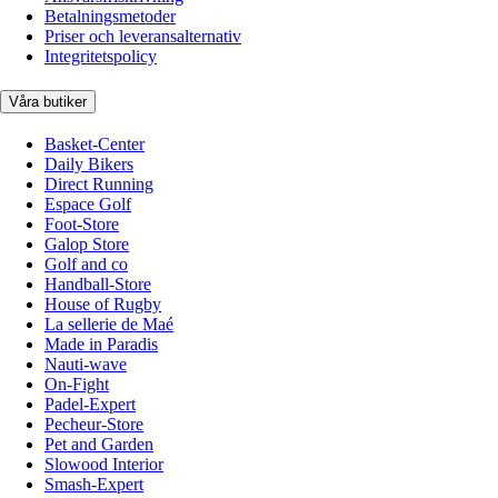
Betalningsmetoder
Priser och leveransalternativ
Integritetspolicy
Våra butiker
Basket-Center
Daily Bikers
Direct Running
Espace Golf
Foot-Store
Galop Store
Golf and co
Handball-Store
House of Rugby
La sellerie de Maé
Made in Paradis
Nauti-wave
On-Fight
Padel-Expert
Pecheur-Store
Pet and Garden
Slowood Interior
Smash-Expert