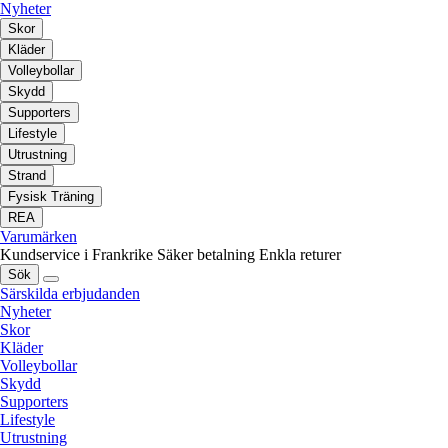
Nyheter
Skor
Kläder
Volleybollar
Skydd
Supporters
Lifestyle
Utrustning
Strand
Fysisk Träning
REA
Varumärken
Kundservice i Frankrike
Säker betalning
Enkla returer
Sök
Särskilda erbjudanden
Nyheter
Skor
Kläder
Volleybollar
Skydd
Supporters
Lifestyle
Utrustning