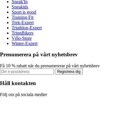
Sneak'In
Sneakids
Sport is good
Training-Fit
Trek-Expert
Triathlon-Expert
TripnBikers
Vélo-Store
Winter-Expert
Prenumerera på vårt nyhetsbrev
Få 10 % rabatt när du prenumererar på vårt nyhetsbrev
Registrera dig
Håll kontakten
Följ oss på sociala medier