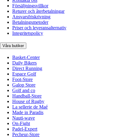
Kontakta oss
Försäljningsvillkor
Returer och återbetalningar
Ansvarsfriskrivning
Betalningsmetoder
Priser och leveransalternativ
Integritetspolicy
Våra butiker
Basket-Center
Daily Bikers
Direct Running
Espace Golf
Foot-Store
Galop Store
Golf and co
Handball-Store
House of Rugby
La sellerie de Maé
Made in Paradis
Nauti-wave
On-Fight
Padel-Expert
Pecheur-Store