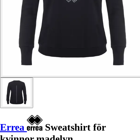
Errea
Sweatshirt för
kvinnor madelyn