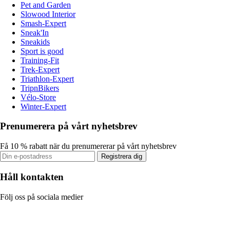
Pet and Garden
Slowood Interior
Smash-Expert
Sneak'In
Sneakids
Sport is good
Training-Fit
Trek-Expert
Triathlon-Expert
TripnBikers
Vélo-Store
Winter-Expert
Prenumerera på vårt nyhetsbrev
Få 10 % rabatt när du prenumererar på vårt nyhetsbrev
Registrera dig
Håll kontakten
Följ oss på sociala medier