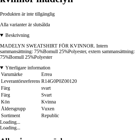
Produkten är inte tillgänglig
Alla varianter är slutsålda
Beskrivning
MADELYN SWEATSHIRT FÖR KVINNOR. Intern
sammansättning: 75%Bomull 25%Polyester, extern sammansättning:
75%Bomull 25%Polyester
Ytterligare information
Varumärke
Errea
Leverantörsreferens
R14G0P0Z00120
Färg
svart
Färg
Svart
Kön
Kvinna
Åldersgrupp
Vuxen
Sortiment
Republic
Loading...
Loading...