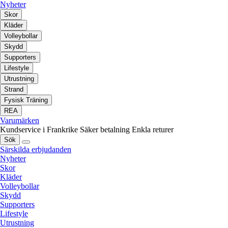
Nyheter
Skor
Kläder
Volleybollar
Skydd
Supporters
Lifestyle
Utrustning
Strand
Fysisk Träning
REA
Varumärken
Kundservice i Frankrike
Säker betalning
Enkla returer
Sök
Särskilda erbjudanden
Nyheter
Skor
Kläder
Volleybollar
Skydd
Supporters
Lifestyle
Utrustning