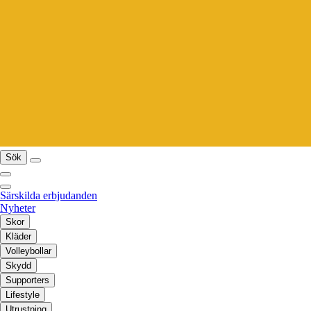
Sök
Särskilda erbjudanden
Nyheter
Skor
Kläder
Volleybollar
Skydd
Supporters
Lifestyle
Utrustning