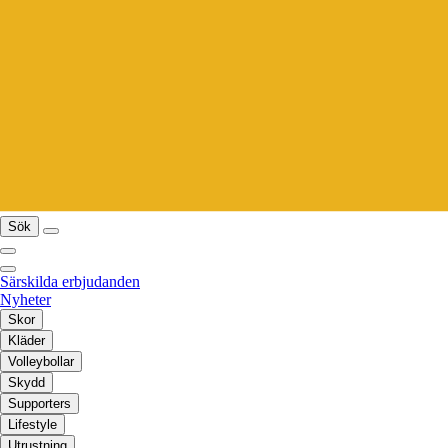
Sök
Särskilda erbjudanden
Nyheter
Skor
Kläder
Volleybollar
Skydd
Supporters
Lifestyle
Utrustning