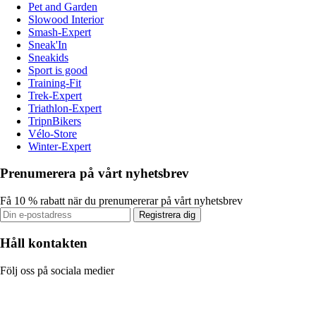
Pet and Garden
Slowood Interior
Smash-Expert
Sneak'In
Sneakids
Sport is good
Training-Fit
Trek-Expert
Triathlon-Expert
TripnBikers
Vélo-Store
Winter-Expert
Prenumerera på vårt nyhetsbrev
Få 10 % rabatt när du prenumererar på vårt nyhetsbrev
Registrera dig
Håll kontakten
Följ oss på sociala medier