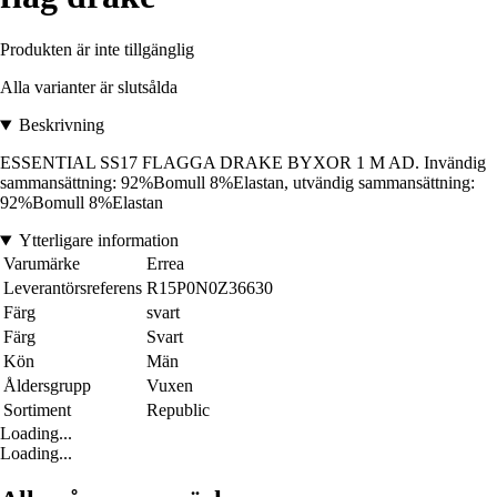
Produkten är inte tillgänglig
Alla varianter är slutsålda
Beskrivning
ESSENTIAL SS17 FLAGGA DRAKE BYXOR 1 M AD. Invändig
sammansättning: 92%Bomull 8%Elastan, utvändig sammansättning:
92%Bomull 8%Elastan
Ytterligare information
Varumärke
Errea
Leverantörsreferens
R15P0N0Z36630
Färg
svart
Färg
Svart
Kön
Män
Åldersgrupp
Vuxen
Sortiment
Republic
Loading...
Loading...