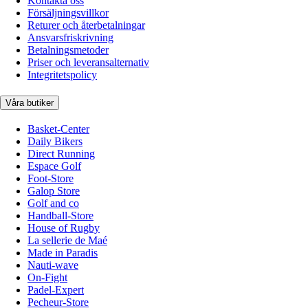
Kontakta oss
Försäljningsvillkor
Returer och återbetalningar
Ansvarsfriskrivning
Betalningsmetoder
Priser och leveransalternativ
Integritetspolicy
Våra butiker
Basket-Center
Daily Bikers
Direct Running
Espace Golf
Foot-Store
Galop Store
Golf and co
Handball-Store
House of Rugby
La sellerie de Maé
Made in Paradis
Nauti-wave
On-Fight
Padel-Expert
Pecheur-Store