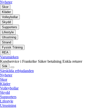
Nyheter
Skor
Kläder
Volleybollar
Skydd
Supporters
Lifestyle
Utrustning
Strand
Fysisk Träning
REA
Varumärken
Kundservice i Frankrike
Säker betalning
Enkla returer
Sök
Särskilda erbjudanden
Nyheter
Skor
Kläder
Volleybollar
Skydd
Supporters
Lifestyle
Utrustning