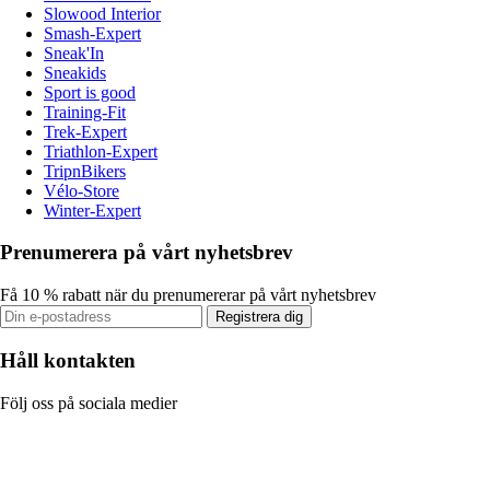
Slowood Interior
Smash-Expert
Sneak'In
Sneakids
Sport is good
Training-Fit
Trek-Expert
Triathlon-Expert
TripnBikers
Vélo-Store
Winter-Expert
Prenumerera på vårt nyhetsbrev
Få 10 % rabatt när du prenumererar på vårt nyhetsbrev
Registrera dig
Håll kontakten
Följ oss på sociala medier