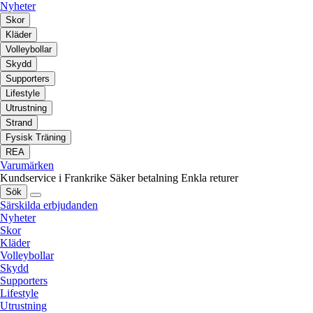
Nyheter
Skor
Kläder
Volleybollar
Skydd
Supporters
Lifestyle
Utrustning
Strand
Fysisk Träning
REA
Varumärken
Kundservice i Frankrike
Säker betalning
Enkla returer
Sök
Särskilda erbjudanden
Nyheter
Skor
Kläder
Volleybollar
Skydd
Supporters
Lifestyle
Utrustning