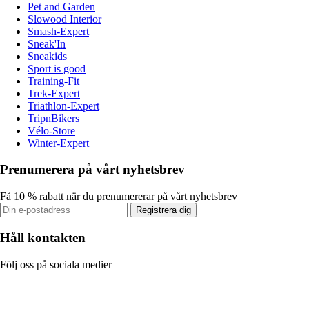
Pet and Garden
Slowood Interior
Smash-Expert
Sneak'In
Sneakids
Sport is good
Training-Fit
Trek-Expert
Triathlon-Expert
TripnBikers
Vélo-Store
Winter-Expert
Prenumerera på vårt nyhetsbrev
Få 10 % rabatt när du prenumererar på vårt nyhetsbrev
Registrera dig
Håll kontakten
Följ oss på sociala medier