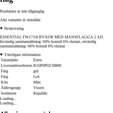
Produkten är inte tillgänglig
Alla varianter är slutsålda
Beskrivning
ESSENTIAL FW17/18 BYXOR MED MANSFLAGGA 2 AD.
Invändig sammansättning: 94% bomull 6% elastan, utvändig
sammansättning: 94% bomull 6% elastan
Ytterligare information
Varumärke
Errea
Leverantörsreferens
R16P0P0Z39880
Färg
grå
Färg
Grå
Kön
Män
Åldersgrupp
Vuxen
Sortiment
Republic
Loading...
Loading...