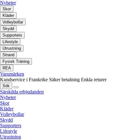
Nyheter
Skor
Kläder
Volleybollar
Skydd
Supporters
Lifestyle
Utrustning
Strand
Fysisk Träning
REA
Varumärken
Kundservice i Frankrike
Säker betalning
Enkla returer
Sök
Särskilda erbjudanden
Nyheter
Skor
Kläder
Volleybollar
Skydd
Supporters
Lifestyle
Utrustning