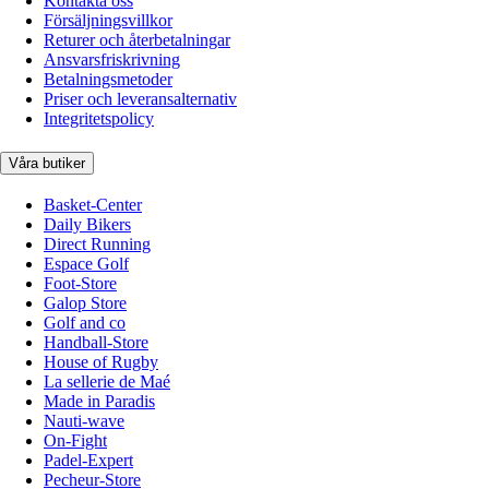
Kontakta oss
Försäljningsvillkor
Returer och återbetalningar
Ansvarsfriskrivning
Betalningsmetoder
Priser och leveransalternativ
Integritetspolicy
Våra butiker
Basket-Center
Daily Bikers
Direct Running
Espace Golf
Foot-Store
Galop Store
Golf and co
Handball-Store
House of Rugby
La sellerie de Maé
Made in Paradis
Nauti-wave
On-Fight
Padel-Expert
Pecheur-Store