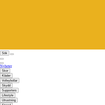
Sök
Nyheter
Skor
Kläder
Volleybollar
Skydd
Supporters
Lifestyle
Utrustning