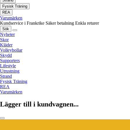
Strand
Fysisk Träning
REA
Varumärken
Kundservice i Frankrike
Säker betalning
Enkla returer
Sök
Nyheter
Skor
Kläder
Volleybollar
Skydd
Supporters
Lifestyle
Utrustning
Strand
Fysisk Träning
REA
Varumärken
Lägger till i kundvagnen...