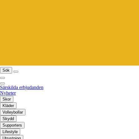
Sök
Särskilda erbjudanden
Nyheter
Skor
Kläder
Volleybollar
Skydd
Supporters
Lifestyle
Utrustning