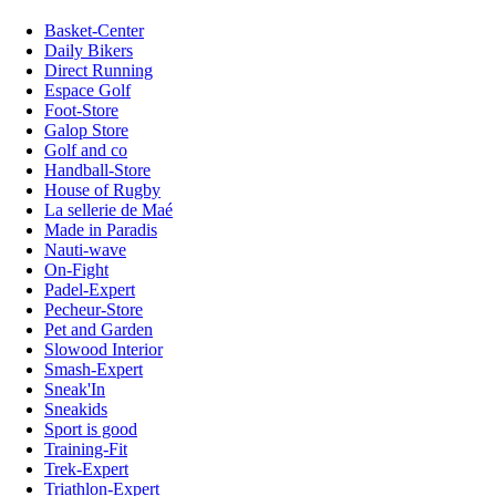
Basket-Center
Daily Bikers
Direct Running
Espace Golf
Foot-Store
Galop Store
Golf and co
Handball-Store
House of Rugby
La sellerie de Maé
Made in Paradis
Nauti-wave
On-Fight
Padel-Expert
Pecheur-Store
Pet and Garden
Slowood Interior
Smash-Expert
Sneak'In
Sneakids
Sport is good
Training-Fit
Trek-Expert
Triathlon-Expert