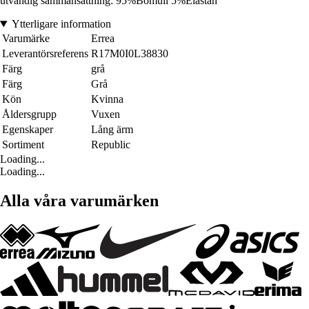
utvändig sammansättning: 95%Bomull 5%Elastan
Ytterligare information
Varumärke
Errea
Leverantörsreferens
R17M0I0L38830
Färg
grå
Färg
Grå
Kön
Kvinna
Åldersgrupp
Vuxen
Egenskaper
Lång ärm
Sortiment
Republic
Loading...
Loading...
Alla våra varumärken