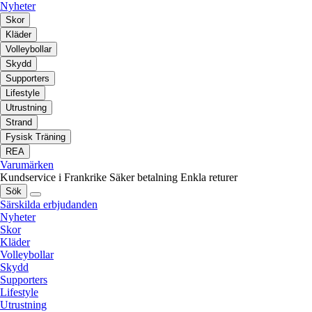
Nyheter
Skor
Kläder
Volleybollar
Skydd
Supporters
Lifestyle
Utrustning
Strand
Fysisk Träning
REA
Varumärken
Kundservice i Frankrike
Säker betalning
Enkla returer
Sök
Särskilda erbjudanden
Nyheter
Skor
Kläder
Volleybollar
Skydd
Supporters
Lifestyle
Utrustning