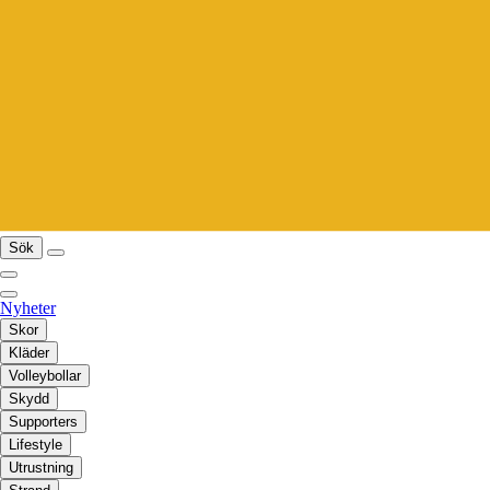
Sök
Nyheter
Skor
Kläder
Volleybollar
Skydd
Supporters
Lifestyle
Utrustning