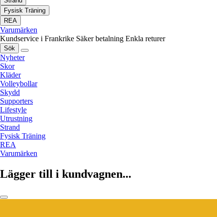
Strand
Fysisk Träning
REA
Varumärken
Kundservice i Frankrike
Säker betalning
Enkla returer
Sök
Nyheter
Skor
Kläder
Volleybollar
Skydd
Supporters
Lifestyle
Utrustning
Strand
Fysisk Träning
REA
Varumärken
Lägger till i kundvagnen...