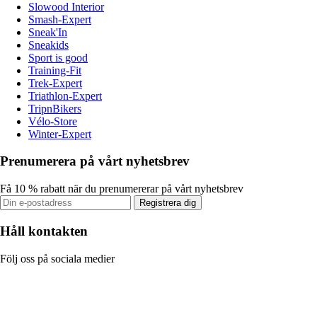
Slowood Interior
Smash-Expert
Sneak'In
Sneakids
Sport is good
Training-Fit
Trek-Expert
Triathlon-Expert
TripnBikers
Vélo-Store
Winter-Expert
Prenumerera på vårt nyhetsbrev
Få 10 % rabatt när du prenumererar på vårt nyhetsbrev
Registrera dig
Håll kontakten
Följ oss på sociala medier