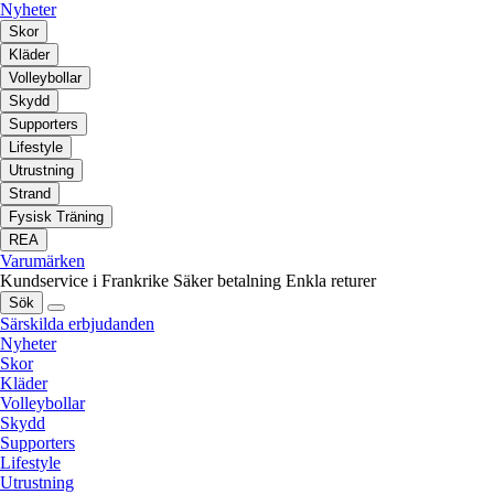
Nyheter
Skor
Kläder
Volleybollar
Skydd
Supporters
Lifestyle
Utrustning
Strand
Fysisk Träning
REA
Varumärken
Kundservice i Frankrike
Säker betalning
Enkla returer
Sök
Särskilda erbjudanden
Nyheter
Skor
Kläder
Volleybollar
Skydd
Supporters
Lifestyle
Utrustning