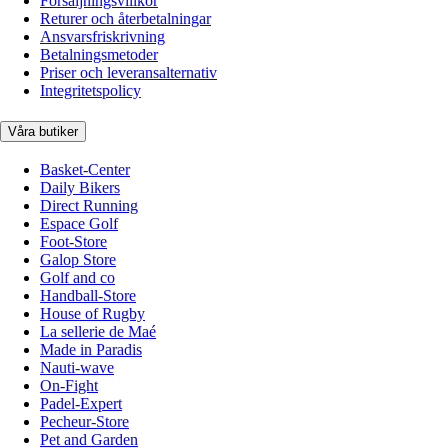
Försäljningsvillkor
Returer och återbetalningar
Ansvarsfriskrivning
Betalningsmetoder
Priser och leveransalternativ
Integritetspolicy
Våra butiker
Basket-Center
Daily Bikers
Direct Running
Espace Golf
Foot-Store
Galop Store
Golf and co
Handball-Store
House of Rugby
La sellerie de Maé
Made in Paradis
Nauti-wave
On-Fight
Padel-Expert
Pecheur-Store
Pet and Garden