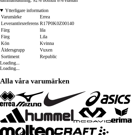
sammansättning: 92% bomull 8% elastan
Ytterligare information
Varumärke
Errea
Leverantörsreferens
R17P0K0Z00140
Färg
lila
Färg
Lila
Kön
Kvinna
Åldersgrupp
Vuxen
Sortiment
Republic
Loading...
Loading...
Alla våra varumärken