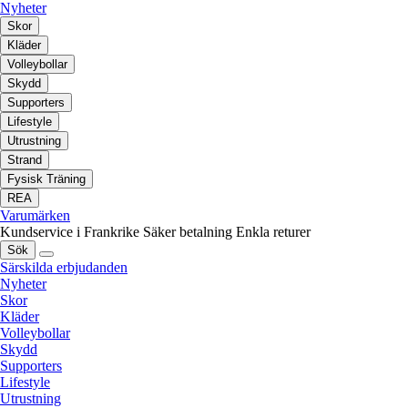
Nyheter
Skor
Kläder
Volleybollar
Skydd
Supporters
Lifestyle
Utrustning
Strand
Fysisk Träning
REA
Varumärken
Kundservice i Frankrike
Säker betalning
Enkla returer
Sök
Särskilda erbjudanden
Nyheter
Skor
Kläder
Volleybollar
Skydd
Supporters
Lifestyle
Utrustning