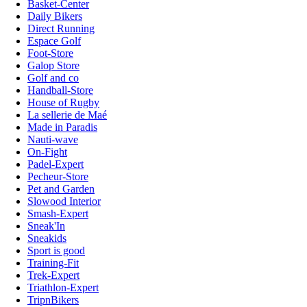
Basket-Center
Daily Bikers
Direct Running
Espace Golf
Foot-Store
Galop Store
Golf and co
Handball-Store
House of Rugby
La sellerie de Maé
Made in Paradis
Nauti-wave
On-Fight
Padel-Expert
Pecheur-Store
Pet and Garden
Slowood Interior
Smash-Expert
Sneak'In
Sneakids
Sport is good
Training-Fit
Trek-Expert
Triathlon-Expert
TripnBikers