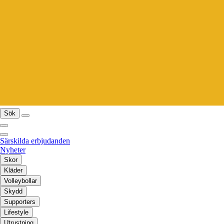
Sök
Särskilda erbjudanden
Nyheter
Skor
Kläder
Volleybollar
Skydd
Supporters
Lifestyle
Utrustning