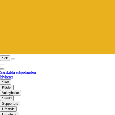
Sök
Särskilda erbjudanden
Nyheter
Skor
Kläder
Volleybollar
Skydd
Supporters
Lifestyle
Utrustning