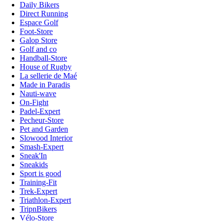
Daily Bikers
Direct Running
Espace Golf
Foot-Store
Galop Store
Golf and co
Handball-Store
House of Rugby
La sellerie de Maé
Made in Paradis
Nauti-wave
On-Fight
Padel-Expert
Pecheur-Store
Pet and Garden
Slowood Interior
Smash-Expert
Sneak'In
Sneakids
Sport is good
Training-Fit
Trek-Expert
Triathlon-Expert
TripnBikers
Vélo-Store