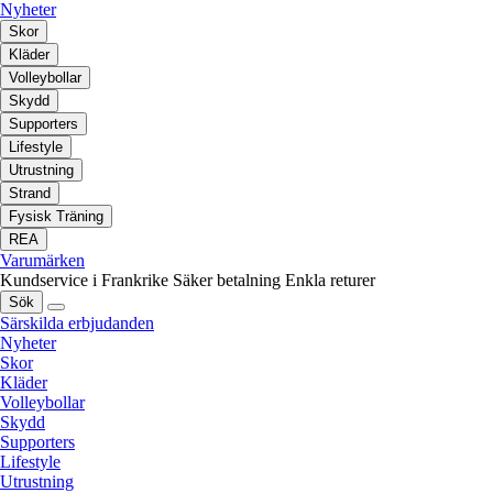
Nyheter
Skor
Kläder
Volleybollar
Skydd
Supporters
Lifestyle
Utrustning
Strand
Fysisk Träning
REA
Varumärken
Kundservice i Frankrike
Säker betalning
Enkla returer
Sök
Särskilda erbjudanden
Nyheter
Skor
Kläder
Volleybollar
Skydd
Supporters
Lifestyle
Utrustning