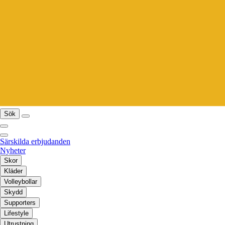
Sök
Särskilda erbjudanden
Nyheter
Skor
Kläder
Volleybollar
Skydd
Supporters
Lifestyle
Utrustning