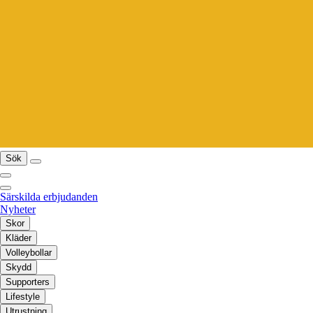
Sök
Särskilda erbjudanden
Nyheter
Skor
Kläder
Volleybollar
Skydd
Supporters
Lifestyle
Utrustning