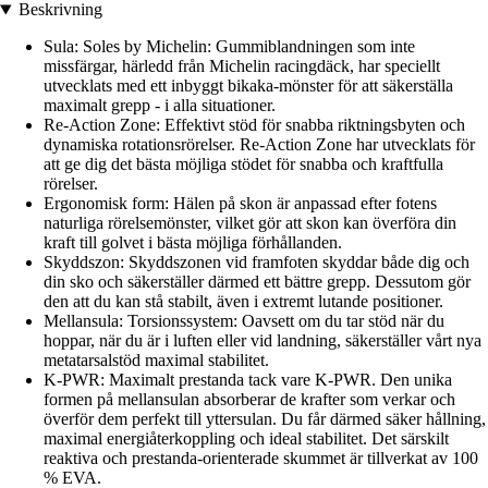
Beskrivning
Sula: Soles by Michelin: Gummiblandningen som inte
missfärgar, härledd från Michelin racingdäck, har speciellt
utvecklats med ett inbyggt bikaka-mönster för att säkerställa
maximalt grepp - i alla situationer.
Re-Action Zone: Effektivt stöd för snabba riktningsbyten och
dynamiska rotationsrörelser. Re-Action Zone har utvecklats för
att ge dig det bästa möjliga stödet för snabba och kraftfulla
rörelser.
Ergonomisk form: Hälen på skon är anpassad efter fotens
naturliga rörelsemönster, vilket gör att skon kan överföra din
kraft till golvet i bästa möjliga förhållanden.
Skyddszon: Skyddszonen vid framfoten skyddar både dig och
din sko och säkerställer därmed ett bättre grepp. Dessutom gör
den att du kan stå stabilt, även i extremt lutande positioner.
Mellansula: Torsionssystem: Oavsett om du tar stöd när du
hoppar, när du är i luften eller vid landning, säkerställer vårt nya
metatarsalstöd maximal stabilitet.
K-PWR: Maximalt prestanda tack vare K-PWR. Den unika
formen på mellansulan absorberar de krafter som verkar och
överför dem perfekt till yttersulan. Du får därmed säker hållning,
maximal energiåterkoppling och ideal stabilitet. Det särskilt
reaktiva och prestanda-orienterade skummet är tillverkat av 100
% EVA.