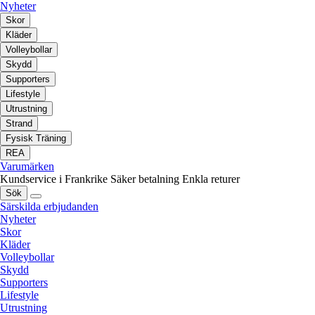
Nyheter
Skor
Kläder
Volleybollar
Skydd
Supporters
Lifestyle
Utrustning
Strand
Fysisk Träning
REA
Varumärken
Kundservice i Frankrike
Säker betalning
Enkla returer
Sök
Särskilda erbjudanden
Nyheter
Skor
Kläder
Volleybollar
Skydd
Supporters
Lifestyle
Utrustning