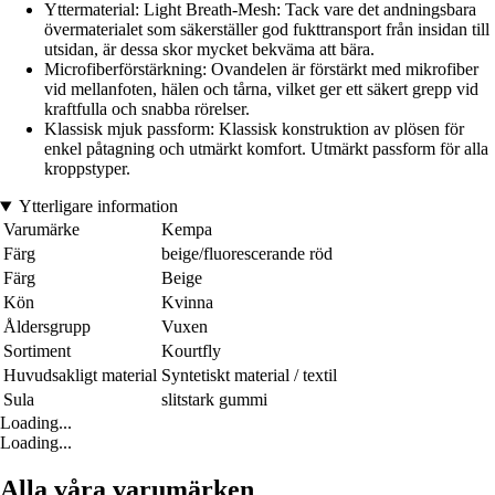
Yttermaterial: Light Breath-Mesh: Tack vare det andningsbara
övermaterialet som säkerställer god fukttransport från insidan till
utsidan, är dessa skor mycket bekväma att bära.
Microfiberförstärkning: Ovandelen är förstärkt med mikrofiber
vid mellanfoten, hälen och tårna, vilket ger ett säkert grepp vid
kraftfulla och snabba rörelser.
Klassisk mjuk passform: Klassisk konstruktion av plösen för
enkel påtagning och utmärkt komfort. Utmärkt passform för alla
kroppstyper.
Ytterligare information
Varumärke
Kempa
Färg
beige/fluorescerande röd
Färg
Beige
Kön
Kvinna
Åldersgrupp
Vuxen
Sortiment
Kourtfly
Huvudsakligt material
Syntetiskt material / textil
Sula
slitstark gummi
Loading...
Loading...
Alla våra varumärken