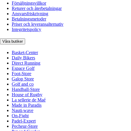
Försäljningsvillkor
Returer och återbetalningar
Ansvarsfriskrivning
Betalningsmetoder
Priser och leveransalternativ
Integritetspolicy
Våra butiker
Basket-Center
Daily Bikers
Direct Running
Espace Golf
Foot-Store
Galop Store
Golf and co
Handball-Store
House of Rugby
La sellerie de Maé
Made in Paradis
Nauti-wave
On-Fight
Padel-Expert
Pecheur-Store