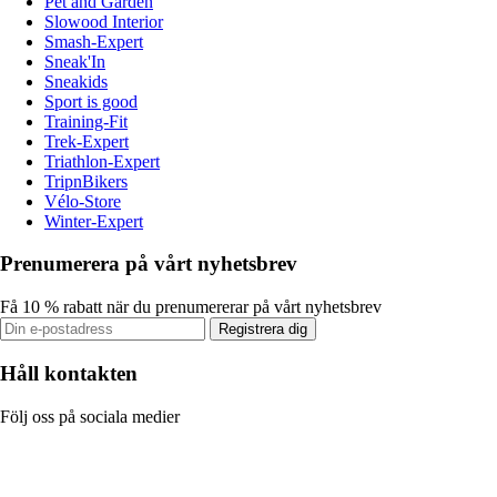
Pet and Garden
Slowood Interior
Smash-Expert
Sneak'In
Sneakids
Sport is good
Training-Fit
Trek-Expert
Triathlon-Expert
TripnBikers
Vélo-Store
Winter-Expert
Prenumerera på vårt nyhetsbrev
Få 10 % rabatt när du prenumererar på vårt nyhetsbrev
Registrera dig
Håll kontakten
Följ oss på sociala medier