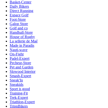
Basket-Center
Daily Bikers
Direct Running
Espace Golf
Foot-Store
Galop Store
Golf and co
Handball-Store
House of Rugby
La sellerie de Maé
Made in Paradis
Nauti-wave
On-Fight
Padel-Expert
Pecheur-Store
Pet and Garden
Slowood Interior
Smash-Expert
Sneak'In
Sneakids
Sport is good
Training-Fit
Trek-Expert
Triathlon-Expert
TripnBikers