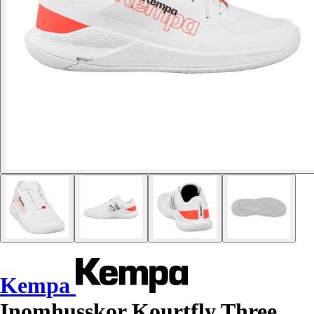
Kempa
Inomhusskor Kourtfly Three