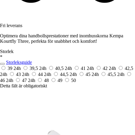
Fri leverans
Optimera dina handbollsprestationer med inomhusskorna Kempa
Kourtfly Three, perfekta för snabbhet och komfort!
Storlek
*
Storleksguide
39
24h
39,5
24h
40,5
24h
41
24h
42
24h
42,5
24h
43
24h
44
24h
44,5
24h
45
24h
45,5
24h
46
24h
47
24h
48
49
50
Detta fält är obligatoriskt