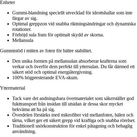
Enheter
Gummi-blandning speciellt utvecklad för idrottshallar som inte
färgar av sig.
Optimal greppzon vid snabba riktningsändringar och dynamiska
rotationer.
Förhöjd sula fram för optimalt skydd av skorna.
Mellansula
Gummistöd i mitten av foten för bättre stabilitet.
Den unika formen på mellansulan absorberar krafterna som
verkar och överför dem perfekt till yttersulan. Du får därmed ett
säkert stöd och optimal energiåtergivning.
100% högpresterande EVA-skum.
Yttermaterial
Tack vare det andningsbara övermaterialet som säkerställer god
fukttransport från insidan till utsidan är dessa skor mycket
bekväma att ha på sig.
Överdelen förstärks med mikrofiber vid mellanfoten, hälen och
tårna, vilket ger ett säkert grepp vid kraftiga och snabba rörelser.
Traditionell snörkonstruktion för enkel påtagning och behaglig
användning.