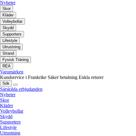
Nyheter
Skor
Kläder
Volleybollar
Skydd
Supporters
Lifestyle
Utrustning
Strand
Fysisk Träning
REA
Varumärken
Kundservice i Frankrike
Säker betalning
Enkla returer
Sök
Särskilda erbjudanden
Nyheter
Skor
Kläder
Volleybollar
Skydd
Supporters
Lifestyle
Utrustning